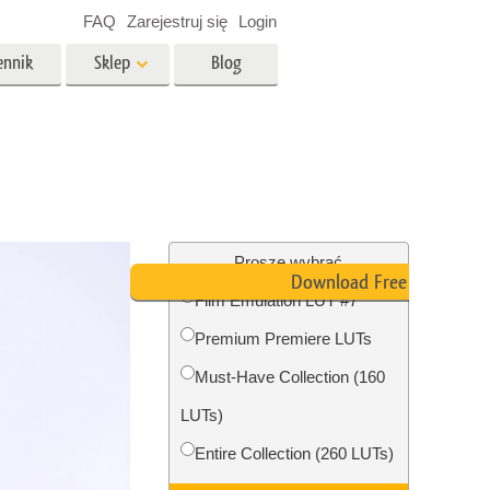
FAQ
Zarejestruj się
Login
ennik
Sklep
Blog
es
Video
Profesjonalny LUTs
e
Nakładki wideo
 Usługi
Usługi edycji zdjęć
nieruchomości
Proszę wybrać
Download Free LUT
Film Emulation LUT #7
y dla
Premium Premiere LUTs
razem
Foto Przywracanie Usługi
Must-Have Collection (160
LUTs)
Entire Collection (260 LUTs)