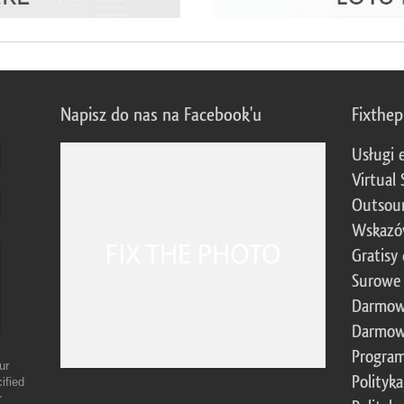
Napisz do nas na Facebook'u
Fixthe
Usługi 
Virtual 
Outsour
Wskazó
Gratisy
Surowe 
Darmow
Darmow
Program
ur
Polityk
ified
r