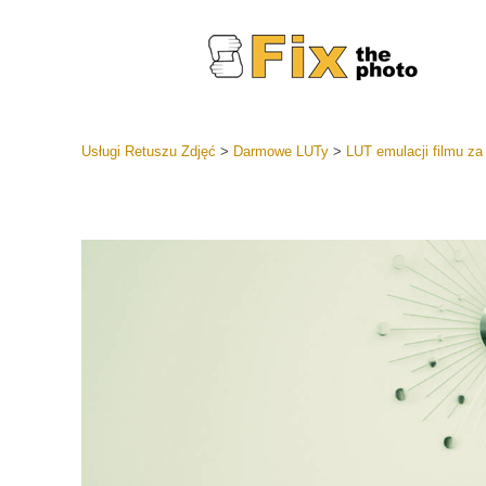
Usługi Retuszu Zdjęć
>
Darmowe LUTy
>
LUT emulacji filmu za
Ustawien
Całe kole
Usługi 
wstępnyc
Najlepsza
Kolekcja 
Usługi ed