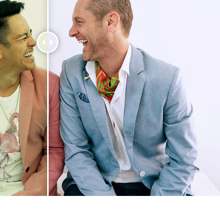
etuszu produktów
Usługi retuszu biżuterii
Dane Treningowe 