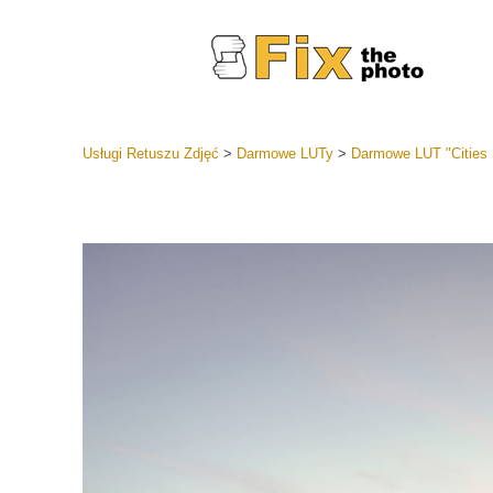
Usługi Retuszu Zdjęć
>
Darmowe LUTy
>
Darmowe LUT "Cities 
Ustawien
Całe kole
Usługi 
wstępnyc
Najlepsza
Kolekcja 
Usługi ed