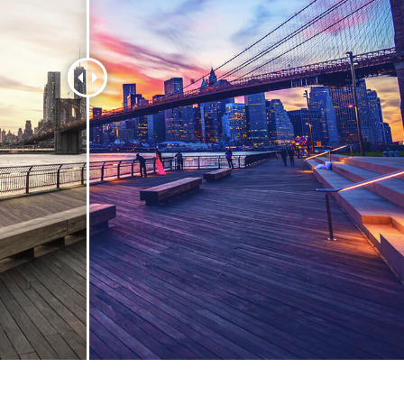
etuszu produktów
Usługi retuszu biżuterii
Dane Treningowe 