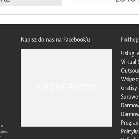
Napisz do nas na Facebook'u
Fixthe
Usługi 
Virtual 
Outsour
Wskazó
Gratisy
Surowe 
Darmow
Darmow
Program
ur
Polityk
ified
r