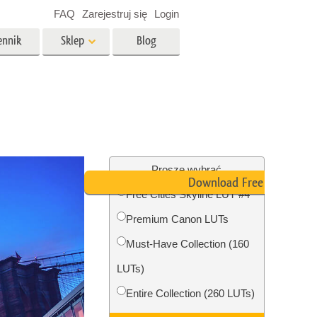
FAQ
Zarejestruj się
Login
ennik
Sklep
Blog
es
Video
Profesjonalny LUTs
e
Nakładki wideo
 Usługi
Usługi edycji zdjęć
nieruchomości
Proszę wybrać
Download Free LUT
Free Cities Skyline LUT #4
y dla
Premium Canon LUTs
razem
Foto Przywracanie Usługi
Must-Have Collection (160
LUTs)
Entire Collection (260 LUTs)