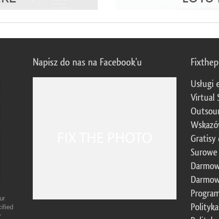
Napisz do nas na Facebook'u
Fixthe
Usługi 
Virtual 
Outsour
Wskazó
Gratisy
Surowe 
Darmow
Darmow
Program
ur
Polityk
ified
r