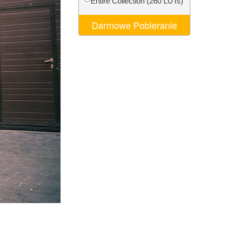
Entire Collection (260 LUTs)
AI
Video Editing Services
Darmowe Pobieranie