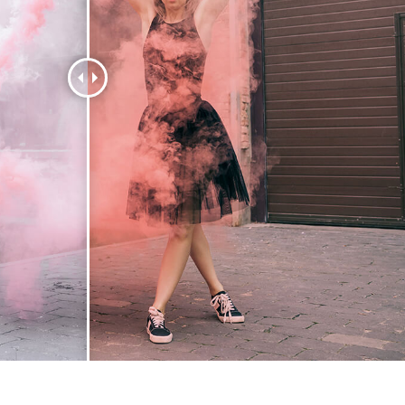
etuszu produktów
Usługi retuszu biżuterii
Dane Treningowe 