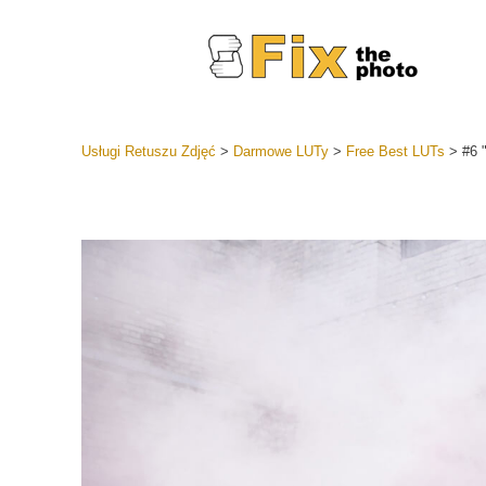
Usługi Retuszu Zdjęć
>
Darmowe LUTy
>
Free Best LUTs
>
#6 "
Ustawien
Całe kole
Usługi 
wstępnyc
Najlepsza
Kolekcja 
Usługi ed