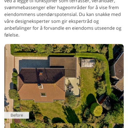
ved å legge til funksjoner som terrasser, verandaer,
svømmebassenger eller hageområder for å vise frem
eiendommens utendørspotensial. Du kan snakke med
våre designeksperter som gir ekspertråd og
anbefalinger for å forvandle en eiendoms utseende og
følelse.