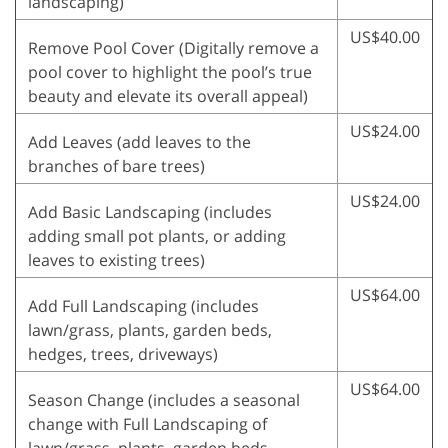
landscaping)
US$40.00
Remove Pool Cover (Digitally remove a
pool cover to highlight the pool’s true
beauty and elevate its overall appeal)
US$24.00
Add Leaves (add leaves to the
branches of bare trees)
US$24.00
Add Basic Landscaping (includes
adding small pot plants, or adding
leaves to existing trees)
US$64.00
Add Full Landscaping (includes
lawn/grass, plants, garden beds,
hedges, trees, driveways)
US$64.00
Season Change (includes a seasonal
change with Full Landscaping of