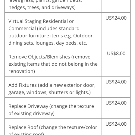
lawn/grass, plants, garden beds,
hedges, trees, and driveways)
US$24.00
Virtual Staging Residential or
Commercial (includes standard
outdoor furniture items e.g. Outdoor
dining sets, lounges, day beds, etc.
US$8.00
Remove Objects/Blemishes (remove
existing items that do not belong in the
renovation)
US$24.00
Add Fixtures (add a new exterior door,
garage, windows, shutters or lights.)
US$24.00
Replace Driveway (change the texture
of existing driveway)
US$24.00
Replace Roof (change the texture/color
of existing roof)