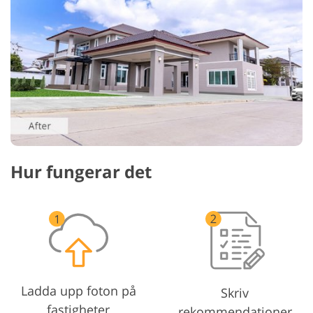
Hur fungerar det
Ladda upp foton på
Skriv
fastigheter
rekommendationer