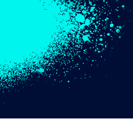
tfotoredigering
Redigering av smykkefoto
AI-treningsdata