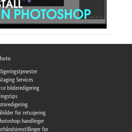
photo
digeringstjenester
Staging Services
ce bilderedigering
ringstips
fotoredigering
åbilder for retusjering
Photoshop-handlinger
orhåndsinnstillinger for