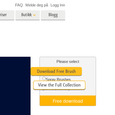
FAQ
Melde deg på
Logg Inn
riser
Butikk
Blogg
es
Video
LUT-er for videoredigering
Profesjonelle videooverlegg
ing
Eiendomsfotoredigering
Please select
Free Ps Brush #10
Download Free Brush
skap
Spray Brushes
View the Full Collection
g
Foto restaurering
(30 Ps Brushes)
Free download