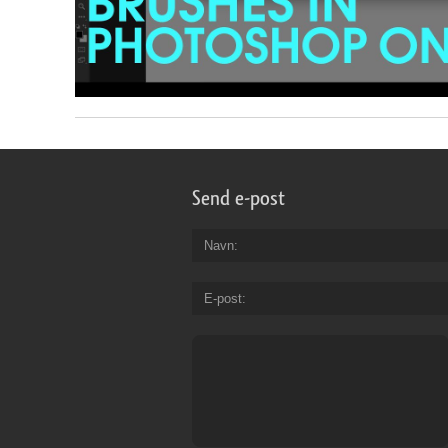
Send e-post
Navn
E-post