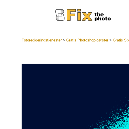
Fotoredigeringstjenester
>
Gratis Photoshop-børster
>
Gratis Sp
Lightroo
forhåndsin
Portr
LR forhån
samlinger
Beste avt
forhåndsin
Mobile fo
Redigerin