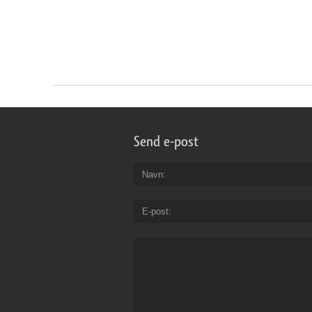
Send e-post
Navn
E-post