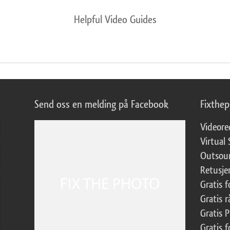
Helpful Video Guides
Send oss en melding på Facebook
Fixthe
Videore
Virtual 
Outsour
Retusje
Gratis 
Gratis r
Gratis 
Gratis f