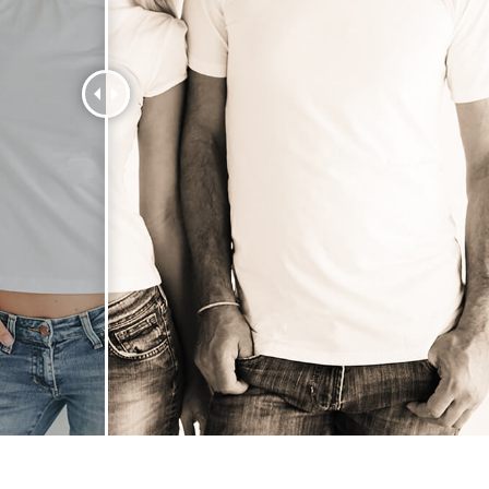
tfotoredigering
Redigering av smykkefoto
AI-treningsdata