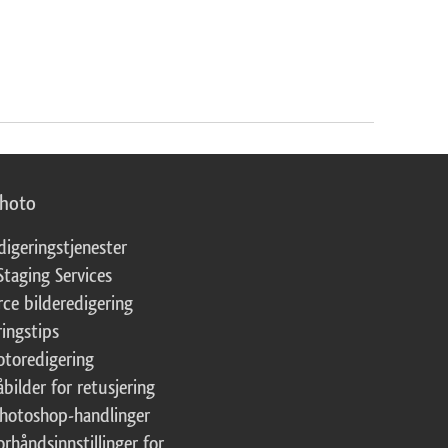
photo
digeringstjenester
Staging Services
ce bilderedigering
ringstips
fotoredigering
åbilder for retusjering
Photoshop-handlinger
orhåndsinnstillinger for