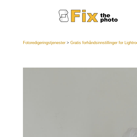
Fotoredigeringstjenester
>
Gratis forhåndsinnstillinger for Lightr
Lightroo
forhåndsin
Portr
LR forhån
samlinger
Beste avt
forhåndsin
Mobile fo
Redigerin