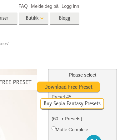
FAQ
Melde deg på
Logg Inn
riser
Butikk
Blogg
es
Video
ries"
LUT-er for videoredigering
Profesjonelle videooverlegg
ing
Eiendomsfotoredigering
Please select
Free Sepia Lightroom
Download Free Preset
skap
Preset #5
Buy Sepia Fantasy Presets
g
Foto restaurering
Sepia Fantasy
(60 Lr Presets)
Matte Complete