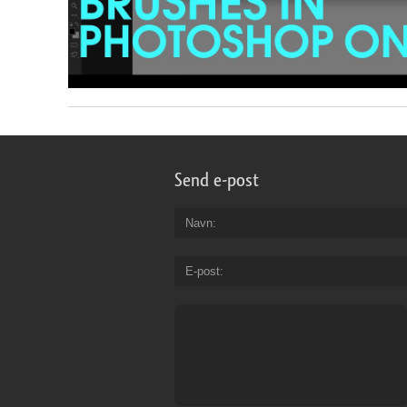
Send e-post
Navn
E-post