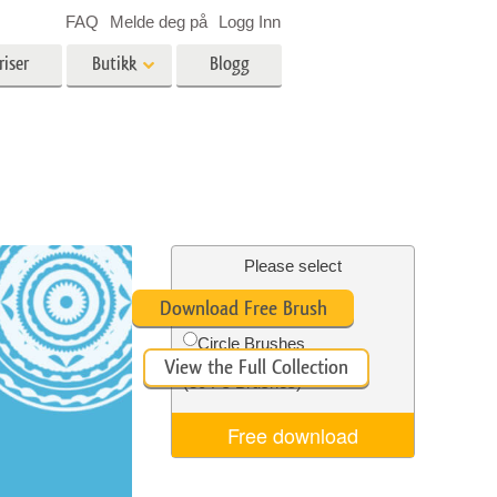
FAQ
Melde deg på
Logg Inn
riser
Butikk
Blogg
es
Video
LUT-er for videoredigering
Profesjonelle videooverlegg
ing
Eiendomsfotoredigering
Please select
Free Ps Brush #8
Download Free Brush
skap
Circle Brushes
View the Full Collection
g
Foto restaurering
(30 Ps Brushes)
Free download