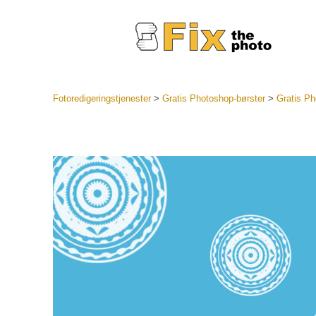
Fotoredigeringstjenester
>
Gratis Photoshop-børster
>
Gratis Ph
Lightroo
forhåndsin
Portr
LR forhån
samlinger
Beste avt
forhåndsin
Mobile fo
Redigerin