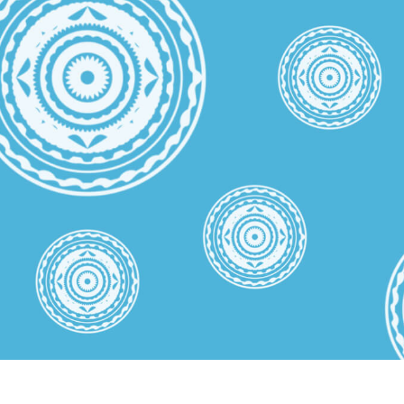
tfotoredigering
Redigering av smykkefoto
AI-treningsdata