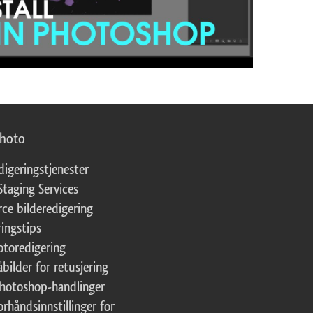
photo
digeringstjenester
Staging Services
ce bilderedigering
ringstips
fotoredigering
åbilder for retusjering
Photoshop-handlinger
orhåndsinnstillinger for