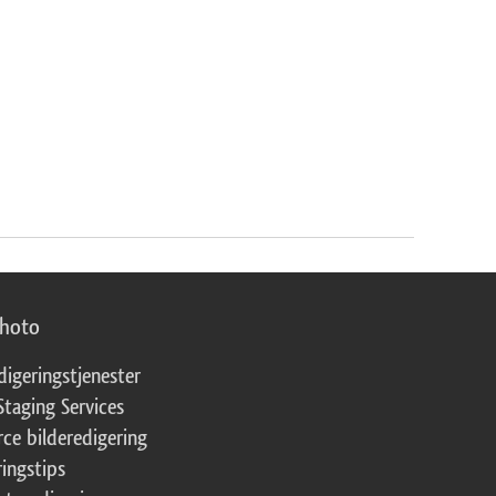
photo
digeringstjenester
Staging Services
ce bilderedigering
ringstips