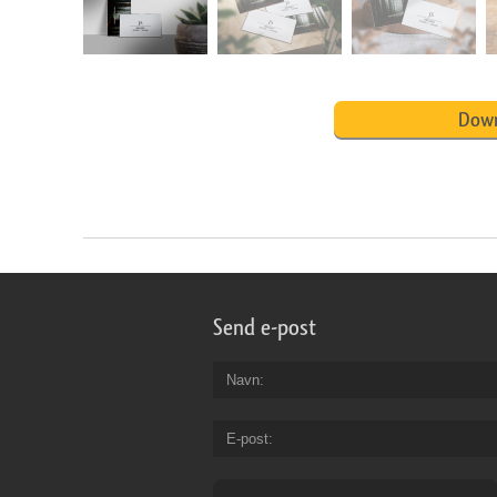
Down
Send e-post
Navn
E-post