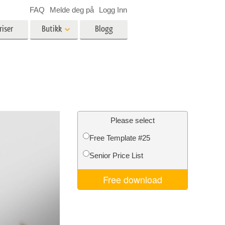
FAQ
Melde deg på
Logg Inn
riser
Butikk
Blogg
es
Video
LUT-er for videoredigering
Profesjonelle videooverlegg
ing
Eiendomsfotoredigering
Please select
Free Template #25
skap
Senior Price List
g
Foto restaurering
Free download