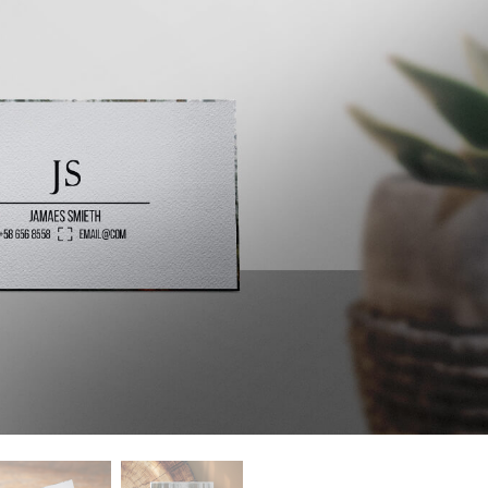
tfotoredigering
Redigering av smykkefoto
AI-treningsdata