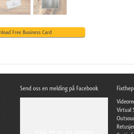
load Free Business Card
Send oss en melding på Facebook
Fixthe
Videore
Virtual 
Outsour
Retusje