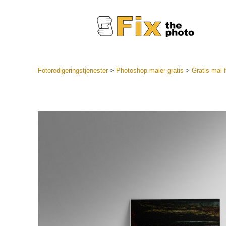
Fotoredigeringstjenester
>
Photoshop maler gratis
>
Gratis mal f
Lightroo
forhåndsin
Portr
LR forhån
samlinger
Beste avt
forhåndsin
Mobile fo
Redigerin