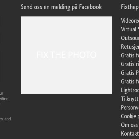
Send oss en melding på Facebook
Fixthe
Videore
Virtual 
Outsour
Retusje
Gratis 
Gratis r
Gratis 
Gratis f
Lightr
ur
Tilknyt
ified
r
Personv
Cookie 
ers and
Om oss
Kontakt