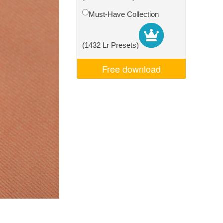
Video Editing Services
Must-Have Collection
(1432 Lr Presets)
Free download