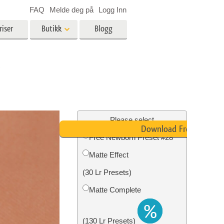
FAQ
Melde deg på
Logg Inn
riser
Butikk
Blogg
es
Video
"
LUT-er for videoredigering
Profesjonelle videooverlegg
ing
Eiendomsfotoredigering
Please select
Download Free
Free Newborn Preset #28
skap
Matte Effect
g
Foto restaurering
(30 Lr Presets)
Matte Complete
(130 Lr Presets)