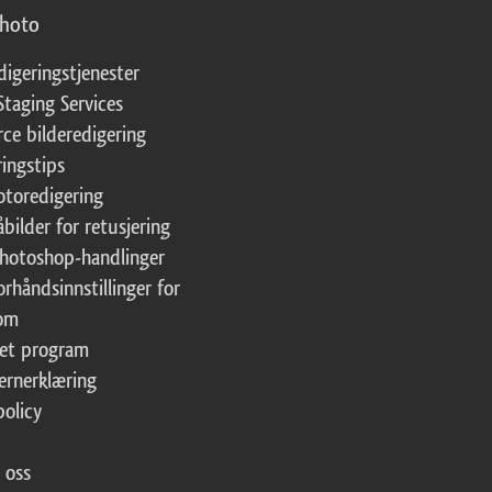
photo
digeringstjenester
Staging Services
ce bilderedigering
ringstips
fotoredigering
åbilder for retusjering
Photoshop-handlinger
orhåndsinnstillinger for
oom
tet program
ernerklæring
policy
 oss