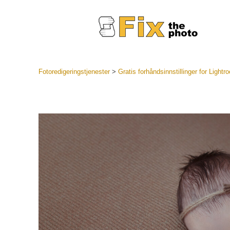
Fotoredigeringstjenester
>
Gratis forhåndsinnstillinger for Lightr
Lightroo
forhåndsin
Portr
LR forhån
samlinger
Beste avt
forhåndsin
Mobile fo
Redigerin