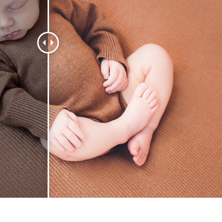
tfotoredigering
Redigering av smykkefoto
AI-treningsdata