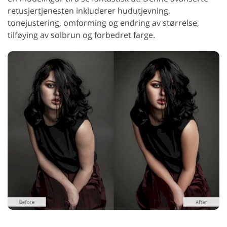
retusjertjenesten inkluderer hudutjevning,
tonejustering, omforming og endring av størrelse,
tilføying av solbrun og forbedret farge.