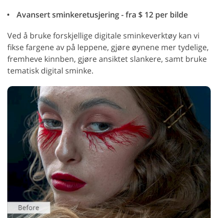
Avansert sminkeretusjering - fra $ 12 per bilde
Ved å bruke forskjellige digitale sminkeverktøy kan vi
fikse fargene av på leppene, gjøre øynene mer tydelige,
fremheve kinnben, gjøre ansiktet slankere, samt bruke
tematisk digital sminke.