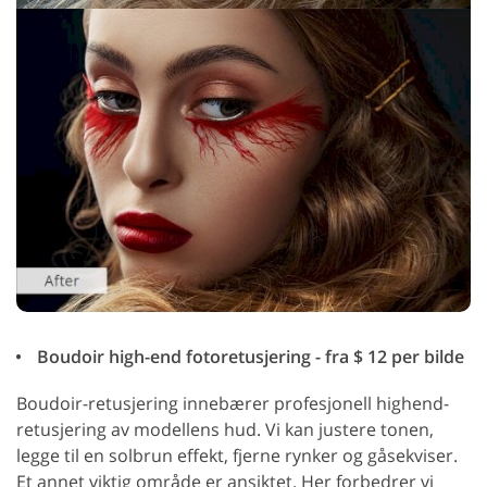
Boudoir high-end fotoretusjering - fra $ 12 per bilde
Boudoir-retusjering innebærer profesjonell highend-
retusjering av modellens hud. Vi kan justere tonen,
legge til en solbrun effekt, fjerne rynker og gåsekviser.
Et annet viktig område er ansiktet. Her forbedrer vi