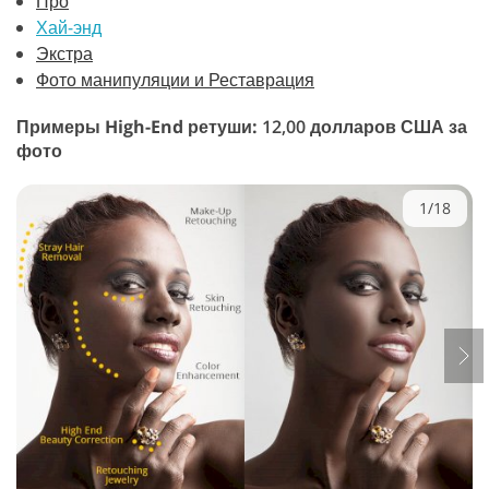
Про
Хай-энд
Экстра
Фото манипуляции и Реставрация
Примеры High-End ретуши:
12,00 долларов США за
фото
1/18