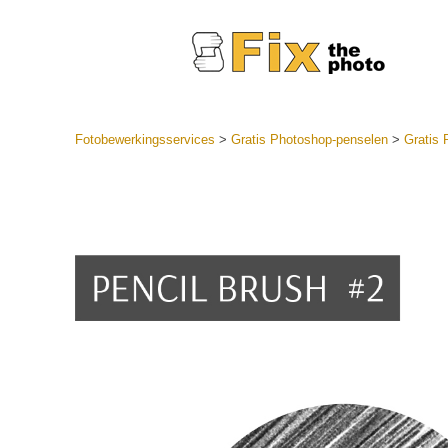
Fotobewerkingsservices
>
Gratis Photoshop-penselen
>
Gratis 
Lightroom
LR-vooraf
Portr
collecties
Voorinste
aanbiedin
Mobiele v
Trouwf