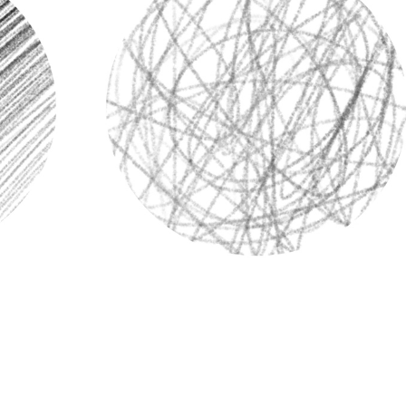
tfoto's bewerken
Sieraden Fotobewerking
AI-trainingsgegeve