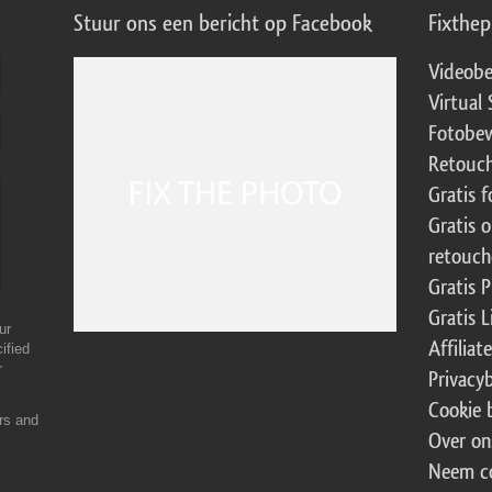
Stuur ons een bericht op Facebook
Fixthe
Videobe
Virtual 
Fotobew
Retouch
Gratis 
Gratis 
retouch
Gratis 
Gratis 
ur
Affilia
ified
r
Privacy
Cookie 
ers and
Over on
Neem c