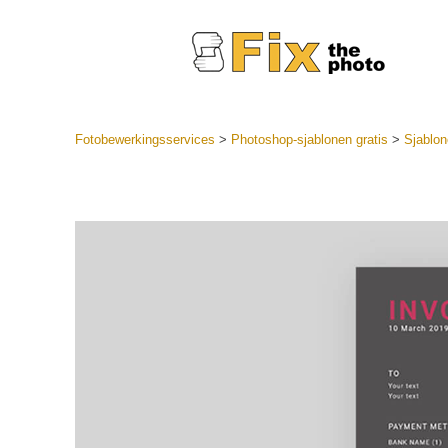
Fotobewerkingsservices
>
Photoshop-sjablonen gratis
>
Sjablon
Lightroom
LR-vooraf
Portr
collecties
Voorinste
aanbiedin
Mobiele v
Trouwf