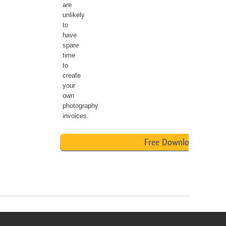
are
unlikely
to
have
spare
time
to
create
your
own
photography
invoices.
Free Downlod