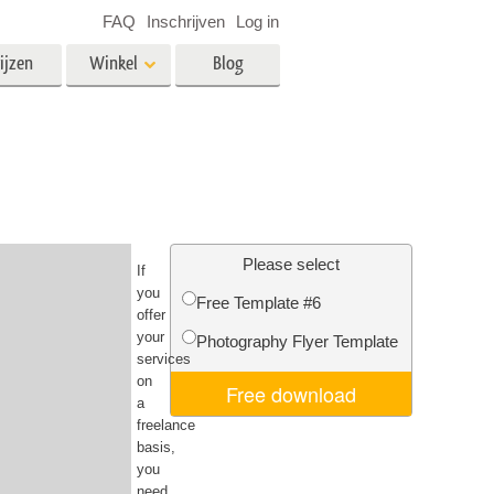
FAQ
Inschrijven
Log in
ijzen
Winkel
Blog
es
Video
LUT's voor videobewerking
Professionele video-overlays
rking
Fotobewerking van onroerend
goed
Please select
If
n
you
Free Template #6
offer
your
Photography Flyer Template
services
Foto Restauratie
on
Free download
a
freelance
basis,
you
need