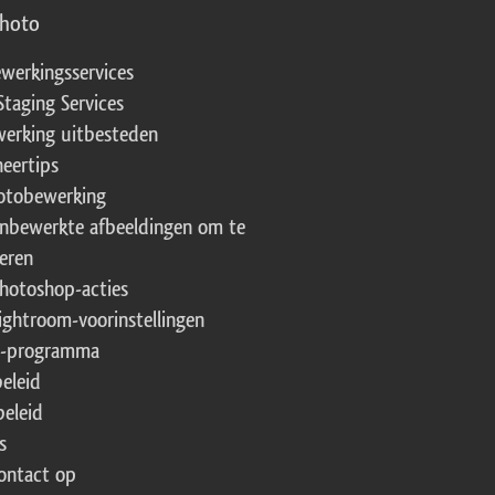
photo
werkingsservices
Staging Services
erking uitbesteden
eertips
fotobewerking
onbewerkte afbeeldingen om te
eren
Photoshop-acties
Lightroom-voorinstellingen
te-programma
beleid
beleid
s
ontact op