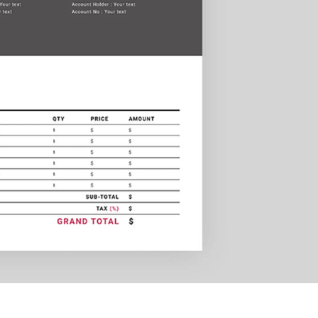
tfoto's bewerken
Sieraden Fotobewerking
AI-trainingsgegeve