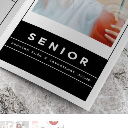
tfoto's bewerken
Sieraden Fotobewerking
AI-trainingsgegeve