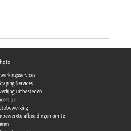
photo
werkingsservices
Staging Services
erking uitbesteden
eertips
fotobewerking
onbewerkte afbeeldingen om te
eren