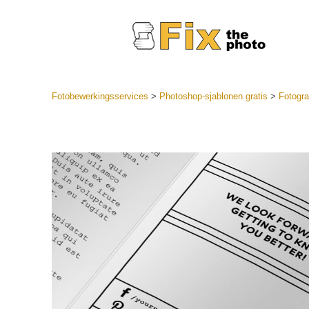
Fotobewerkingsservices
>
Photoshop-sjablonen gratis
>
Fotogra
Lightroom
LR-vooraf
Portr
collecties
Voorinste
aanbiedin
Mobiele v
Trouwf