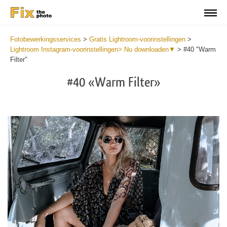
Fotobewerkingsservices
>
Gratis Lightroom-voorinstellingen
>
Lightroom Instagram-voorinstellingen> Nu downloaden▼
>
#40 "Warm
Filter"
#40 «Warm Filter»
Do
Fr