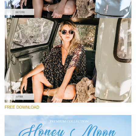
Please select
Free Instagram Preset #40
Honey Moon
(30 Lr Presets)
Must-Have Collection
(1432 Lr Presets)
Entire Collection
FREE DOWNLOAD
(2067 Lr Presets)
Free download