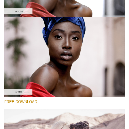
Please select
Free Instagram Preset #39
Vintage Love
(60 Lr Presets)
Luxe Wedding
(230 Lr Presets)
Must-Have Collection
FREE DOWNLOAD
(1432 Lr Presets)
Free download