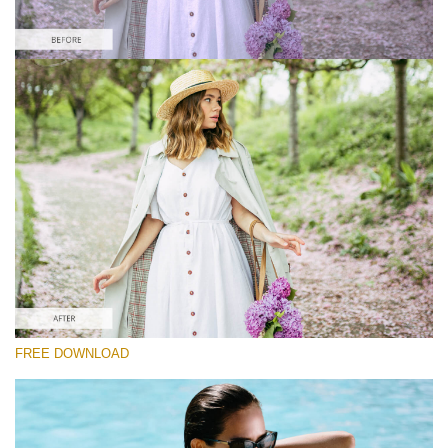
Please select
Free Instagram Preset #37
Film Effect
(30 Lr Presets)
Wedding Collection
(400 Lr Presets)
Must-Have Collection
FREE DOWNLOAD
(1432 Lr Presets)
Free download