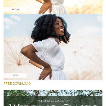
Please select
Free Instagram Preset #34
Wedding Classic
(30 Lr Presets)
Luxe Wedding
(230 Lr Presets)
Entire Collection
FREE DOWNLOAD
(2067 Lr Presets)
Free download