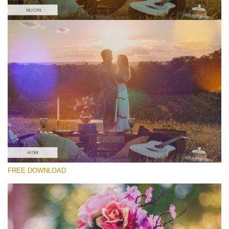
Please select
Free Light Leak Overlay #1
Light Leaks Effect
Free download
FREE DOWNLOAD