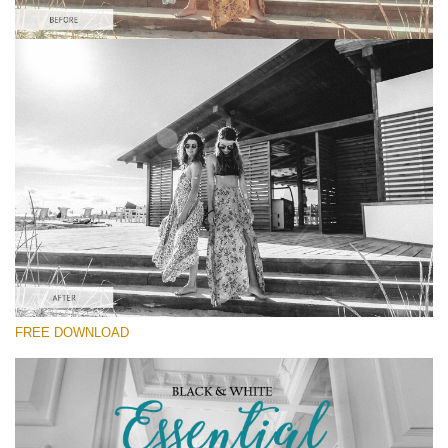
Please select
Kodak Lightroom Preset #4
Black&White Essential
(70 Lr Presets)
Luxe Wedding
(230 Lr Presets)
Must-Have Collection
FREE DOWNLOAD
(1432 Lr Presets)
Free download