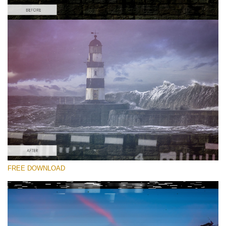
Please select
Free Glitch Overlay #1
Glitch Effect
Free download
FREE DOWNLOAD