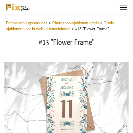
Fotobewerkingsservices
>
Photoshop-sjablonen gratis
>
Gratis
sjablonen voor huwelijksuitnodigingen
>
#13 "Flower Frame"
#13 "Flower Frame"
Cli
C
at
a
the
t
but
b
an
a
rec
p
Fre
t
We
fu
Inv
c
-
W
Flo
I
Fr
-
wit
F