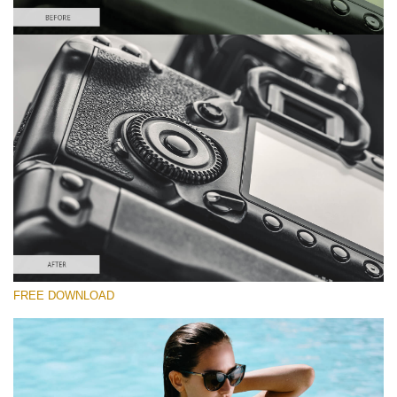
Please select
Lightroom Preset for Product Photo #23
Film Effect
(30 Lr Presets)
Must-Have Collection
(1432 Lr Presets)
Entire Collection
FREE DOWNLOAD
(2067 Lr Presets)
Free download