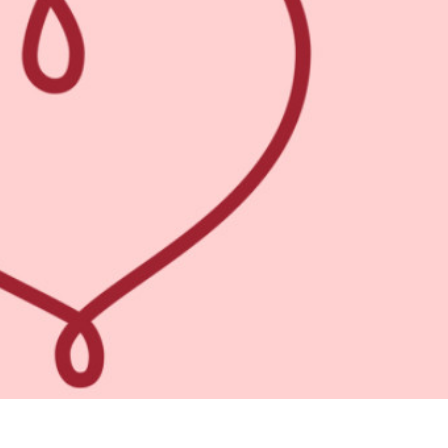
tfoto's bewerken
Sieraden Fotobewerking
AI-trainingsgegeve