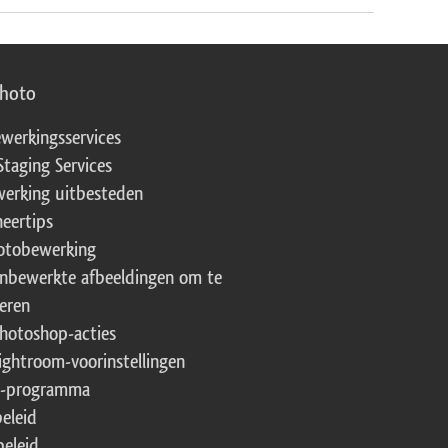
photo
werkingsservices
Staging Services
erking uitbesteden
eertips
fotobewerking
onbewerkte afbeeldingen om te
eren
Photoshop-acties
Lightroom-voorinstellingen
te-programma
beleid
beleid