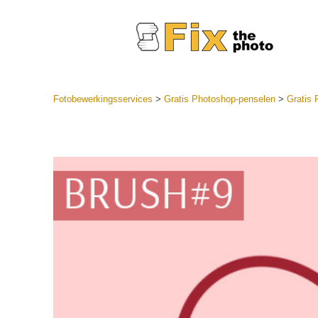
Fotobewerkingsservices
>
Gratis Photoshop-penselen
>
Gratis 
Lightroom
LR-vooraf
Portr
collecties
Voorinste
aanbiedin
Mobiele v
Trouwf