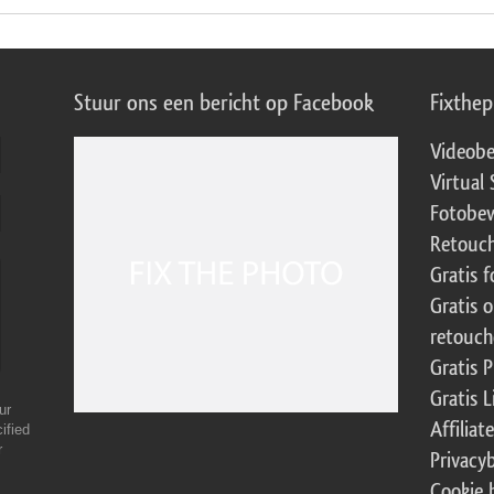
Stuur ons een bericht op Facebook
Fixthe
Videobe
Virtual 
Fotobew
Retouch
Gratis 
Gratis 
retouch
Gratis 
Gratis 
ur
Affilia
ified
r
Privacy
Cookie 