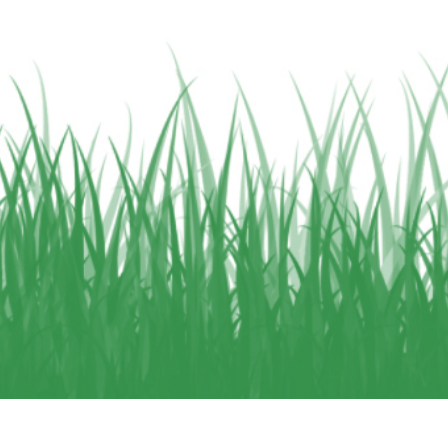
tfoto's bewerken
Sieraden Fotobewerking
AI-trainingsgegeve