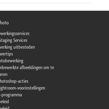
photo
werkingsservices
Staging Services
erking uitbesteden
eertips
fotobewerking
onbewerkte afbeeldingen om te
eren
Photoshop-acties
Lightroom-voorinstellingen
te-programma
beleid
beleid