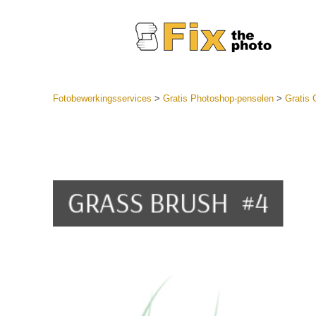
Fotobewerkingsservices
>
Gratis Photoshop-penselen
>
Gratis 
Lightroom
LR-vooraf
Portr
collecties
Voorinste
aanbiedin
Mobiele v
Trouwf