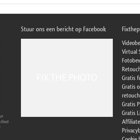
Stuur ons een bericht op Facebook
Fixthe
Videobe
Virtual 
Fotobew
Retouch
Gratis 
Gratis 
retouch
Gratis 
Gratis 
ur
Affilia
ified
r
Privacy
Cookie 