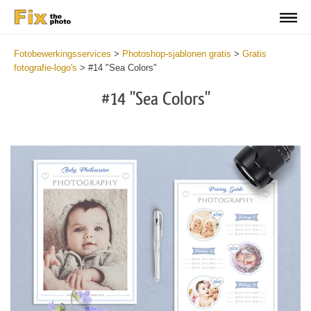
Fotobewerkingsservices
>
Photoshop-sjablonen gratis
>
Gratis
fotografie-logo's
>
#14 "Sea Colors"
#14 "Sea Colors"
Do
Lo
for
Fr