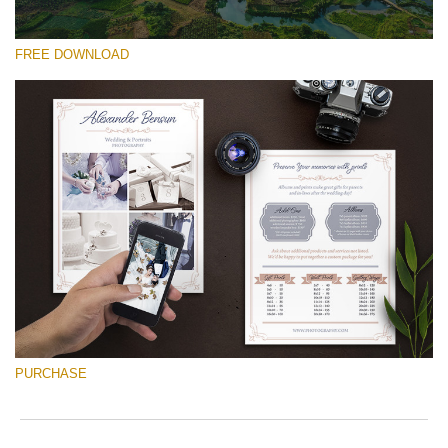
FREE DOWNLOAD
Please select
Free Font #9
Wedding Photography Templates
Free download
PURCHASE