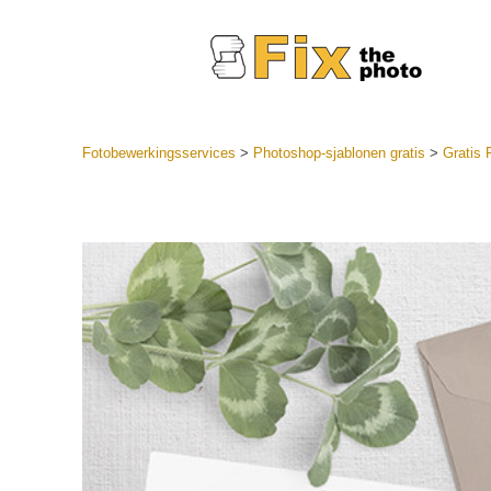
Fotobewerkingsservices
>
Photoshop-sjablonen gratis
>
Gratis 
Lightroom
LR-vooraf
Portr
collecties
Voorinste
aanbiedin
Mobiele v
Trouwf