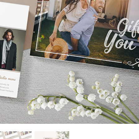
tfoto's bewerken
Sieraden Fotobewerking
AI-trainingsgegeve