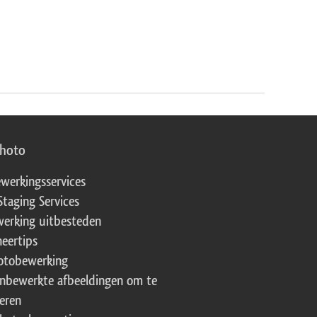
photo
werkingsservices
Staging Services
erking uitbesteden
eertips
fotobewerking
onbewerkte afbeeldingen om te
eren