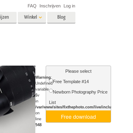
FAQ
Inschrijven
Log in
ijzen
Winkel
Blog
es
Video
LUT's voor videobewerking
Professionele video-overlays
rking
Fotobewerking van onroerend
goed
Please select
Warning
:
n
Free Template #14
Undefined
variable
Newborn Photography Price
$v
Foto Restauratie
in
List
/var/www/sites/fixthephoto.com/live/includes/funct
on
Free download
line
548