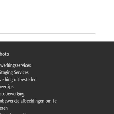
photo
werkingsservices
Staging Services
erking uitbesteden
eertips
fotobewerking
onbewerkte afbeeldingen om te
eren