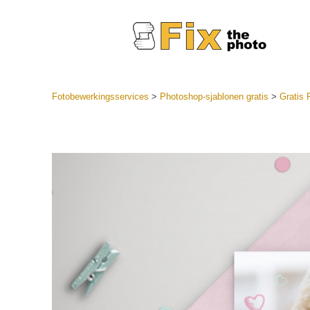
Fotobewerkingsservices
>
Photoshop-sjablonen gratis
>
Gratis 
Lightroom
LR-vooraf
Portr
collecties
Voorinste
aanbiedin
Mobiele v
Trouwf