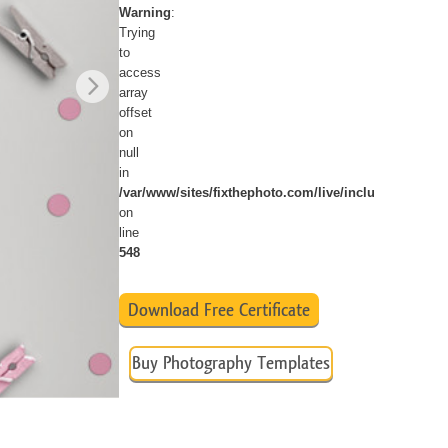
Warning
:
ns
Video Editing Services
Trying
to
access
array
offset
on
null
in
/var/www/sites/fixthephoto.com/live/includes/funct
on
line
548
Download Free Certificate
Buy Photography Templates