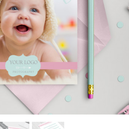
tfoto's bewerken
Sieraden Fotobewerking
AI-trainingsgegeve