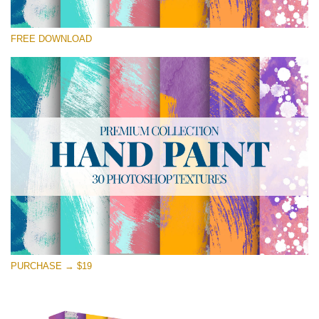
선택 해주세요
FREE DOWNLOAD
Free Photoshop Texture #15 Small 800*533px
Hand Painted
(30 Textures)
Large 6000*4000px
Entire Collection
(1783 Overlays)
Large 6000*4000px
무료 다운로드
PURCHASE → $19