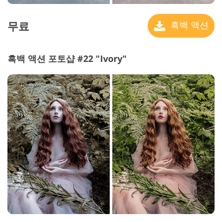
무료
흑백 액션
흑백 액션 포토샵 #22 "Ivory"