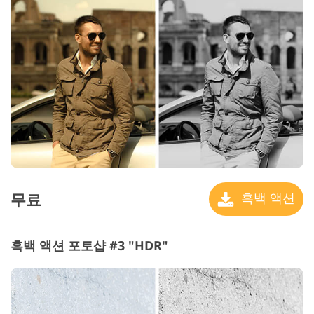
무료
흑백 액션
흑백 액션 포토샵 #3 "HDR"