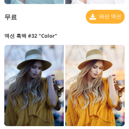
무료
패션 액션
액션 흑백 #32 "Color"