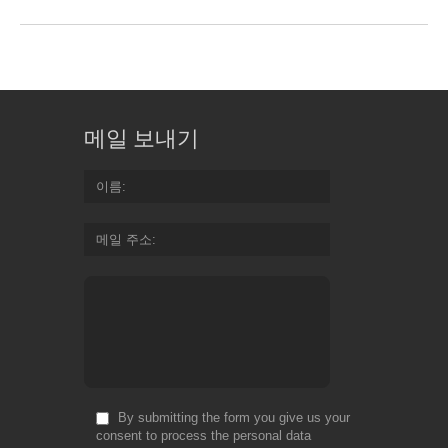
메일 보내기
이름
메일 주소
By submitting the form you give us your
consent to process the personal data