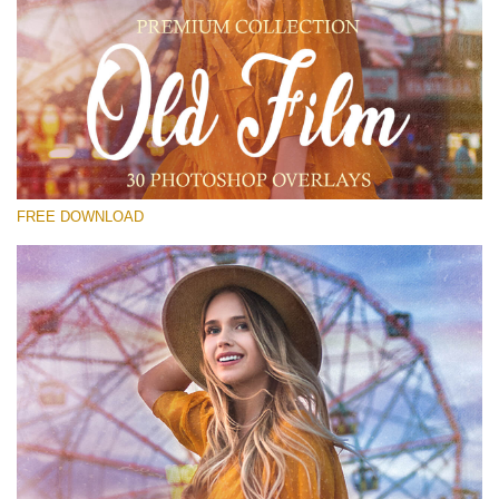
선택 해주세요
Free PNG Overlay #13
Small 800*533px
Old Film
(30 Overlays)
FREE DOWNLOAD
Large 6000*4000px
Luxury Wedding
(373 Overlays)
Large 6000*4000px
Entire Collection
(1783 Overlays)
Large 6000*4000px