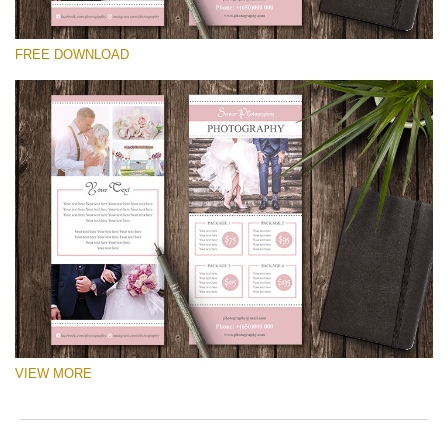
hi
選んでください
ti
FREE DOWNLOAD
to
Free Template #10
tr
an
Pricing Guide Template
in
yo
無料ダウンロード
wo
in
th
ap
ma
He
is
a
gr
ph
in
VIEW MORE
te
th
ca
re