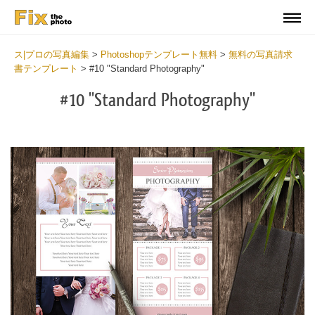
ス|プロの写真編集
>
Photoshopテンプレート無料
>
無料の写真請求
書テンプレート
>
#10 "Standard Photography"
#10 "Standard Photography"
Yo
do
yo
be
to
ta
be
im
for
yo
cl
so
it’