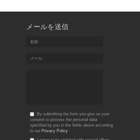
th
bu
of
bil
メールを送信
an
en
yo
名前
ge
th
メール
co
yo
de
Fr
Do
By submitting the form you give us your
consent to process the personal data
specified by you in the fields above according
to our
Privacy Policy
I agree to be updated with special offers