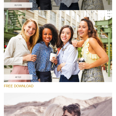
選んでください
Free Pastel Preset #8
Vintage Love
(60 Lr Presets)
Luxe Wedding
(230 Lr Presets)
Must-Have Collection
FREE DOWNLOAD
(1432 Lr Presets)
無料ダウンロード