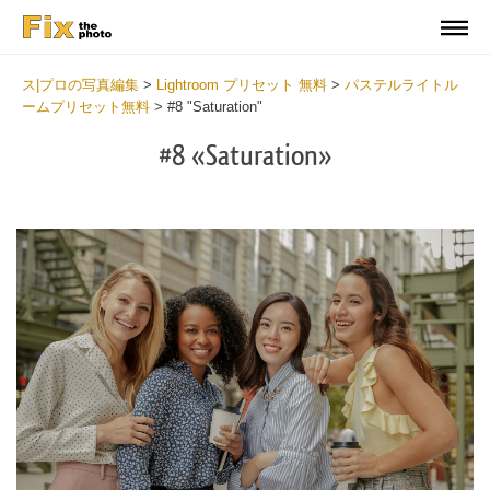
ス|プロの写真編集
>
Lightroom プリセット 無料
>
パステルライトル
ームプリセット無料
>
#8 "Saturation"
#8 «Saturation»