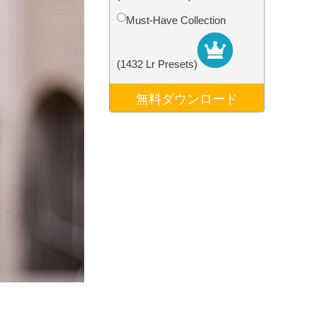
データ
Video Editing Services
Must-Have Collection
(1432 Lr Presets)
無料ダウンロード