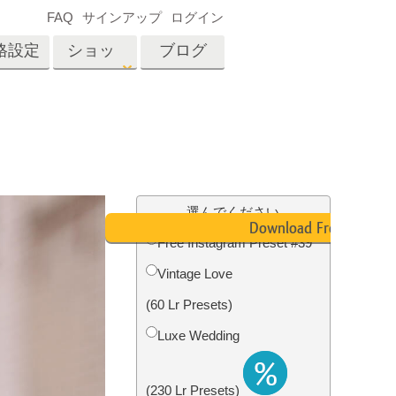
FAQ
サインアップ
ログイン
格設定
ショッ
ブログ
プ
es
Video
プロフェッショナル
LUT
テン
タッチ
不動産写真編集
ビデオオーバーレイ
選んでください
ーカ
Download Free
Free Instagram Preset #39
Vintage Love
招待
内容
写真入力アプリケーショ
(60 Lr Presets)
ン内容
Luxe Wedding
(230 Lr Presets)