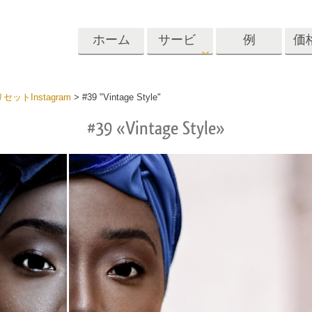
ホーム
サービ
例
価
ス
Lightroom
Photoshop
Templat
リセットInstagram
>
#39 "Vintage Style"
#39 «Vintage Style»
roomのプリセット
Photoshopアクション
テンプレート
リセットコレクシ
Photoshopブラシ
マーケティング
ショットレタッチ
ボディレタッチ
赤ちゃんの写真レ
体
プレート
サービス
する
Photoshopオーバーレイ
ディールプリ
バレンタインデ
Photoshopテクスチャ
ード
Psアクションコレクシ
ルコレクショ
結婚式招待状
ョン全体
子供の誕生日の
Psはコレクション全体
の写真編集サービ
AIが生成した衣料品モデ
画像操作料理
状
をオーバーレイしま
ス
ル
す