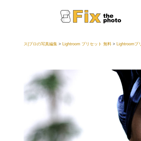
ス|プロの写真編集
>
Lightroom プリセット 無料
>
Lightroomプ
Light
LRプ
ヘッド
ョン全
ベスト
セット
モバイ
ン
結婚式