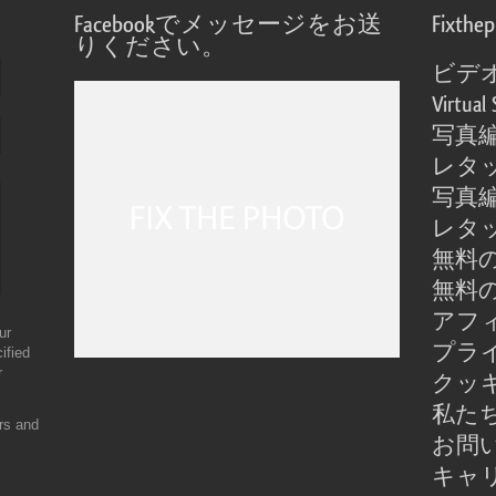
Facebookでメッセージをお送
Fixthe
りください。
ビデ
Virtual 
写真
レタ
写真
レタ
無料の
無料の
アフ
ur
プラ
ified
r
クッ
私た
ers and
お問
キャ