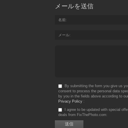
メールを送信
名前
メール
By submitting the form you give us yo
consent to process the personal data spec
by you in the fields above according to ou
Privacy Policy
I agree to be updated with special off
deals from FixThePhoto.com