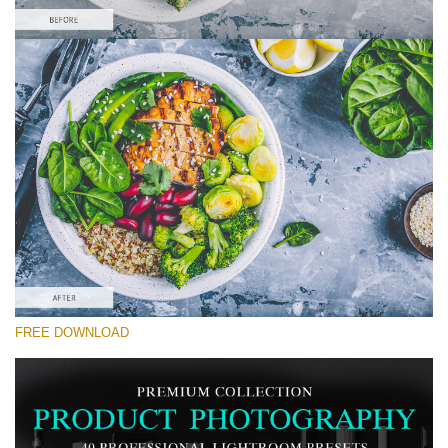
選んでください
Food Preset Lightroom #10
Product Photography
(40 Lr Presets)
Must-Have Collection
(1432 Lr Presets)
Entire Collection
FREE DOWNLOAD
(2067 Lr Presets)
無料ダウンロード