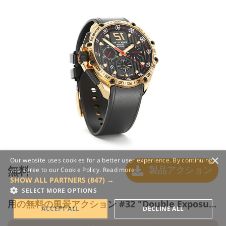
×
Our website uses cookies for a better user experience. By continuing,
無料
製品アクション
you agree to our Cookie Policy.
Read more
SHOW ALL PARTNERS
(847) →
SELECT MORE OPTIONS
用の無料の風景アクション #32 "Double Exposure"
ACCEPT ALL
DECLINE ALL