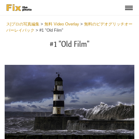
ス|プロの写真編集
>
無料 Video Overlay
>
無料のビデオグリッチオー
バーレイパック
>
#1 "Old Film"
#1 "Old Film"
Do
Fr
Ov