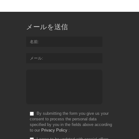
for
Fr
メールを送信
名前
メール
By submitting the form you give us your
consent to process the personal data
specified by you in the fields above according
to our
Privacy Policy