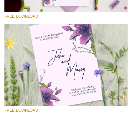
yo
va
FREE DOWNLOAD
em
ad
an
yo
fir
選んでください
n
Free Template #3
an
re
Photographer Marketing Templates
th
te
無料ダウンロード
fr
of
ch
Quantity of templates:
1
Do
Type:
invitation
FREE DOWNLOAD
Color:
white
We
Design:
floral, classic, vertical
In
Fonts:
2