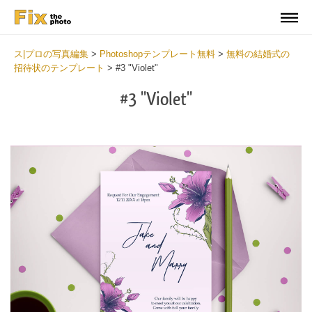
ス|プロの写真編集
>
Photoshopテンプレート無料
>
無料の結婚式の
招待状のテンプレート
>
#3 "Violet"
#3 "Violet"
Cl
at
th
bu
an
re
Vi
We
In
Fr
2
mi
Wr