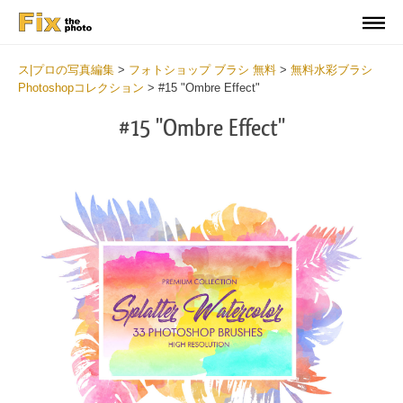
ス|プロの写真編集
>
フォトショップ ブラシ 無料
>
無料水彩ブラシ
Photoshopコレクション
>
#15 "Ombre Effect"
#15 "Ombre Effect"
C
li
S
at
y
the
f
but
t
an
a
rec
b
Fre
t
Wat
W
Br
P
wit
B
2
b
min
m
Wri
b