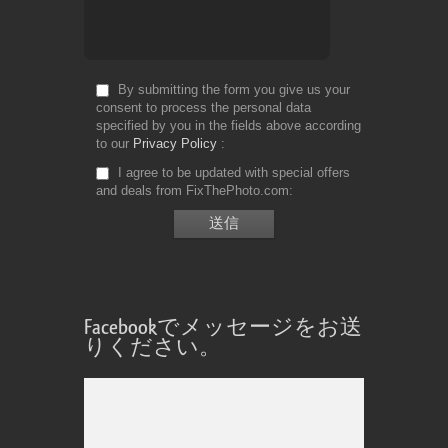
By submitting the form you give us your
consent to process the personal data
specified by you in the fields above according
to our
Privacy Policy
I agree to be updated with special offers
and deals from FixThePhoto.com
Facebookでメッセージをお送
りください。