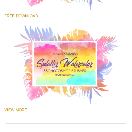
you
o
val
e
選んでください
ema
r
FREE DOWNLOAD
Free Ps Brush #15
add
a
an
p
Watercolor Splatter
you
S
firs
a
(33 Ps Brushes)
na
b
an
p
無料ダウンロード
rec
w
the
o
filt
c
fre
of
cha
VIEW MORE