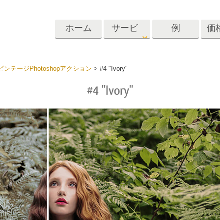
ホーム
サービ
例
価
ス
Lightroom
Photoshop
Templat
ンテージPhotoshopアクション
>
#4 "Ivory"
#4 "Ivory"
roomのプリセット
Photoshopアクション
テンプレート
リセットコレクシ
Photoshopブラシ
マーケティング
ショットレタッチ
ボディレタッチ
赤ちゃんの写真レ
体
プレート
サービス
する
Photoshopオーバーレイ
ディールプリ
バレンタインデ
Photoshopテクスチャ
ード
Psアクションコレクシ
ルコレクショ
結婚式招待状
ョン全体
子供の誕生日の
Psはコレクション全体
の写真編集サービ
AIが生成した衣料品モデ
画像操作料理
状
をオーバーレイしま
ス
ル
す