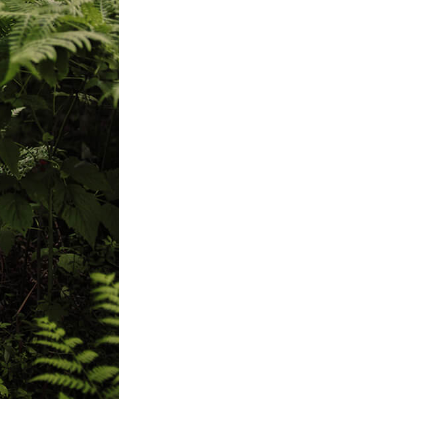
データ
Video Editing Services