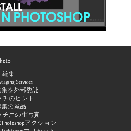
photo
オ編集
Staging Services
編集を外部委託
ッチのヒント
編集の景品
ッチ用の生写真
Photoshopアクション