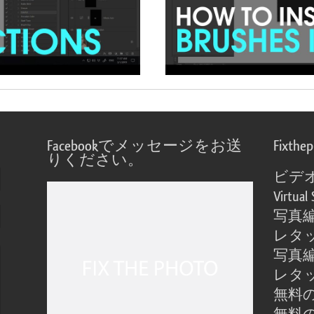
Facebookでメッセージをお送
Fixthe
りください。
ビデ
Virtual 
写真
レタ
写真
レタ
無料の