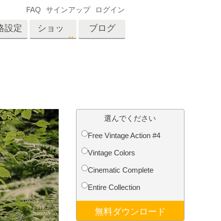
FAQ
サインアップ
ログイン
格設定
ショッ
ブログ
プ
es
Video
プロフェッショナル
LUT
テン
タッチ
不動産写真編集
ビデオオーバーレイ
選んでください
ーカ
Free Vintage Action #4
Vintage Colors
招待
内容
写真入力アプリケーショ
Cinematic Complete
ン内容
Entire Collection
無料ダウンロード