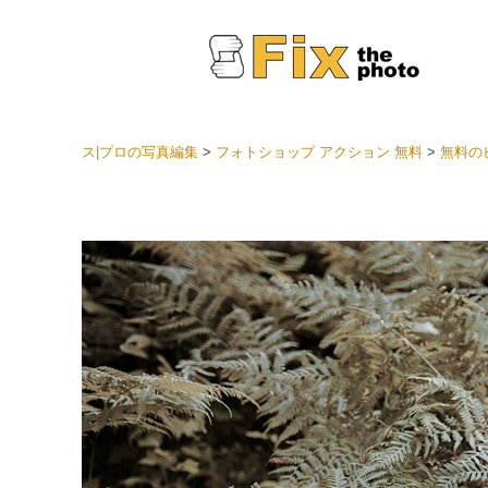
ス|プロの写真編集
>
フォトショップ アクション 無料
>
無料のビ
Light
LRプ
ヘッド
ョン全
ベスト
セット
モバイ
ン
結婚式