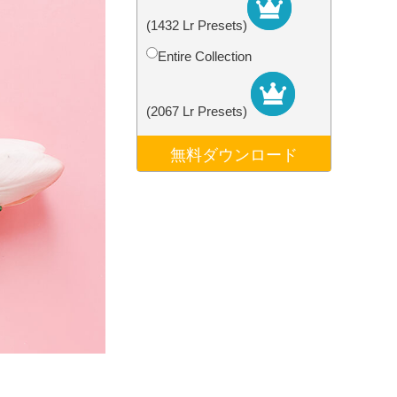
データ
Video Editing Services
(1432 Lr Presets)
Entire Collection
(2067 Lr Presets)
無料ダウンロード