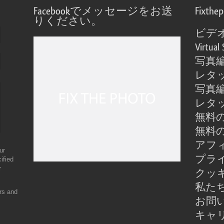
Facebookでメッセージをお送
Fixthe
りください。
ビデ
Virtual 
写真
レタ
写真
レタ
無料の
無料の
アフ
ur
プラ
ified
r
クッ
私た
ers and
お問
キャ