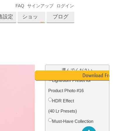
FAQ
サインアップ
ログイン
格設定
ショッ
ブログ
プ
es
Video
プロフェッショナル
LUT
テン
タッチ
不動産写真編集
ビデオオーバーレイ
選んでください
ーカ
Download Free
Lightroom Preset for
Product Photo #16
招待
内容
写真入力アプリケーショ
HDR Effect
ン内容
(40 Lr Presets)
Must-Have Collection