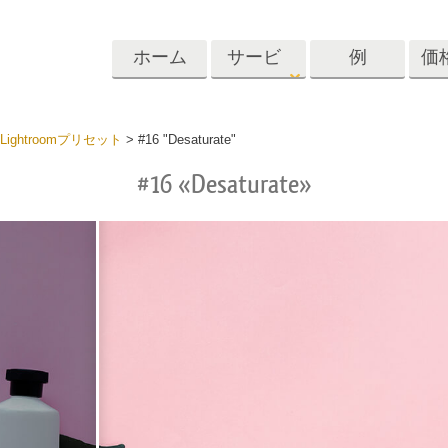
ホーム
サービ
例
価
ス
Lightroom
Photoshop
Templat
ightroomプリセット
>
#16 "Desaturate"
#16 «Desaturate»
roomのプリセット
Photoshopアクション
テンプレート
リセットコレクシ
Photoshopブラシ
マーケティング
ショットレタッチ
ボディレタッチ
赤ちゃんの写真レ
体
プレート
サービス
する
Photoshopオーバーレイ
ディールプリ
バレンタインデ
Photoshopテクスチャ
ード
Psアクションコレクシ
ルコレクショ
結婚式招待状
ョン全体
子供の誕生日の
Psはコレクション全体
の写真編集サービ
AIが生成した衣料品モデ
画像操作料理
状
をオーバーレイしま
ス
ル
す