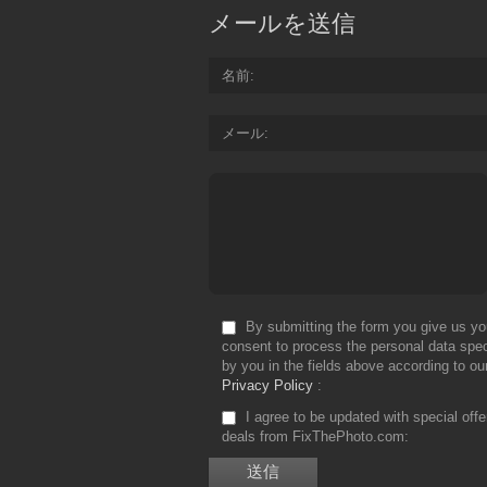
メールを送信
名前
メール
By submitting the form you give us yo
consent to process the personal data spec
by you in the fields above according to ou
Privacy Policy
I agree to be updated with special off
deals from FixThePhoto.com