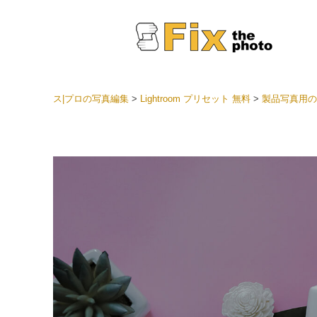
ス|プロの写真編集
>
Lightroom プリセット 無料
>
製品写真用のL
Light
LRプ
ヘッド
ョン全
ベスト
セット
モバイ
ン
結婚式