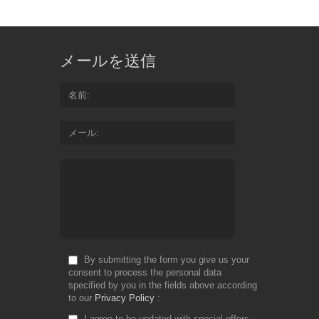
メールを送信
名前
メール
By submitting the form you give us your
consent to process the personal data
specified by you in the fields above according
to our
Privacy Policy
I agree to be updated with special offers