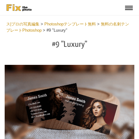
ス|プロの写真編集
>
Photoshopテンプレート無料
>
無料の名刺テン
プレートPhotoshop
>
#9 "Luxury"
#9 "Luxury"
Do
Fr
Bu
Ca