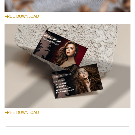
FREE DOWNLOAD
選んでください
Free Template #9
Wedding Photography Templates
無料ダウンロード
FREE DOWNLOAD