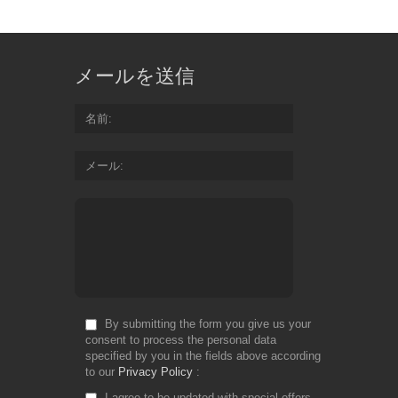
メールを送信
名前
メール
By submitting the form you give us your
consent to process the personal data
specified by you in the fields above according
to our
Privacy Policy
I agree to be updated with special offers