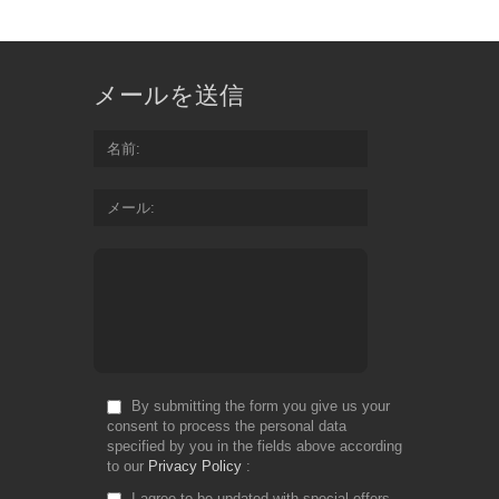
メールを送信
名前
メール
By submitting the form you give us your
consent to process the personal data
specified by you in the fields above according
to our
Privacy Policy
I agree to be updated with special offers