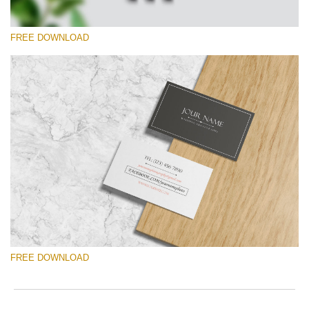
FREE DOWNLOAD
選んでください
Free Template #33
Photographer Marketing Templates
無料ダウンロード
FREE DOWNLOAD