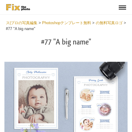
ス|プロの写真編集
>
Photoshopテンプレート無料
>
の無料写真ロゴ
>
#77 "A big name"
#77 "A big name"
Wa
Und
var
$v
in
/va
on
line
54
Wa
Try