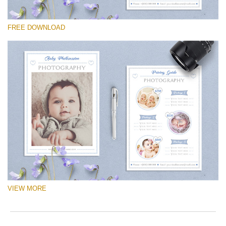
to
ac
選んでください
arr
FREE DOWNLOAD
Free Logo #77
off
on
Newborn Photography Price List
null
in
無料ダウンロード
/va
on
line
54
Do
Lo
for
Fr
VIEW MORE