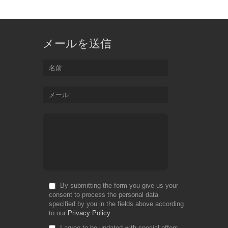
メールを送信
名前
メール
By submitting the form you give us your
consent to process the personal data
specified by you in the fields above according
to our
Privacy Policy
I agree to be updated with special offers