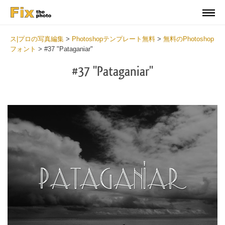
ス|プロの写真編集
>
Photoshopテンプレート無料
>
無料のPhotoshop
フォント
>
#37 "Pataganiar"
#37 "Pataganiar"
Do
Fr
Fo