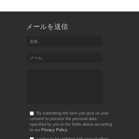
メールを送信
名前
メール
By submitting the form you give us your
consent to process the personal data
specified by you in the fields above according
to our
Privacy Policy
I agree to be updated with special offers