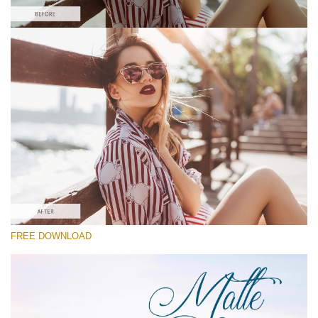
選んでください
Free Matte Preset #4
Matte Dream
(70 Lr Presets)
Matte Complete
(130 Lr Presets)
Must-Have Collection
FREE DOWNLOAD
無料ダウンロード