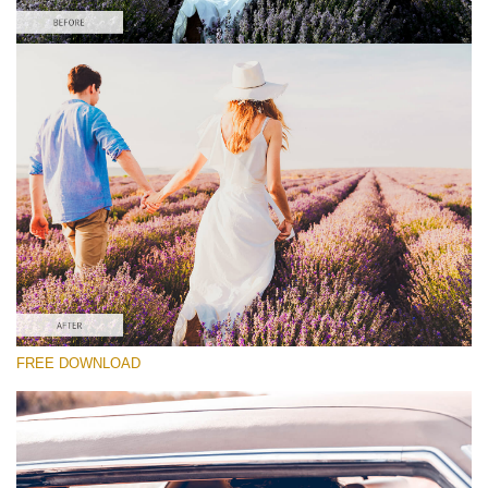
選んでください
Free Wedding Preset #25
Cinematic Colors
(40 Lr Presets)
Must-Have Collection
(1432 Lr Presets)
Entire Collection
FREE DOWNLOAD
(2067 Lr Presets)
無料ダウンロード