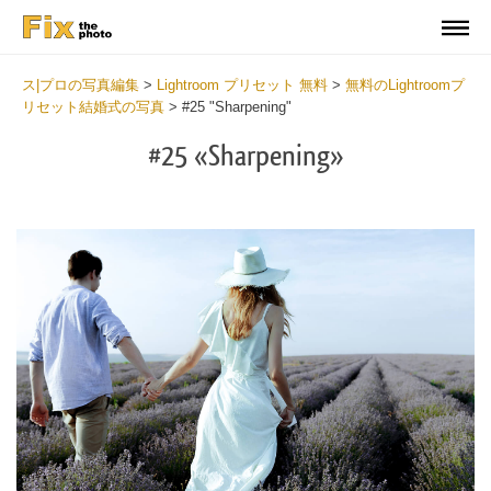
ス|プロの写真編集
>
Lightroom プリセット 無料
>
無料のLightroomプ
リセット結婚式の写真
>
#25 "Sharpening"
#25 «Sharpening»
Do
Fr